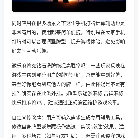
同时应用在很多场景之下这个手机打牌计算辅助也是
非常有用的，使用起来简单便捷。特别是在大家手机
打牌时可以合理调整牌型，提升游戏体验，避免影响
好友间互动乐趣。
微乐麻将充钻石洗牌能提高胜率吗；一些玩家反映在
游戏中遇到部分用户的牌特别好，总是能拿到好牌，
甚至好像能看到其他人的牌一样，由此怀疑是不是有
挂？确实存在此类外挂。如(欢乐途游麻将,吉祥麻将,
快乐打麻将)等，建议通过正规途径维护游戏公平。
自定义修改牌：用户可输入需求生成专用辅助工具，
修改自身牌型或隐藏操作痕迹，实现“必胜”效果，适
用于多种场景（如与好友对局），但需注意遵守游戏