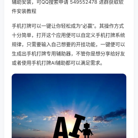
辅助安装，可QQ搜索申请 549552478 进群获取软
件安装教程
手机打牌可以一键让你轻松成为“必赢”。其操作方式
十分简单，打开这个应用便可以自定义手机打牌系统
规律，只需要输入自己想要的开挂功能，一键便可以
生成出手机打牌专用辅助器，不管你是想分享给好友
或者使用手机打牌AI辅助都可以满足需求。