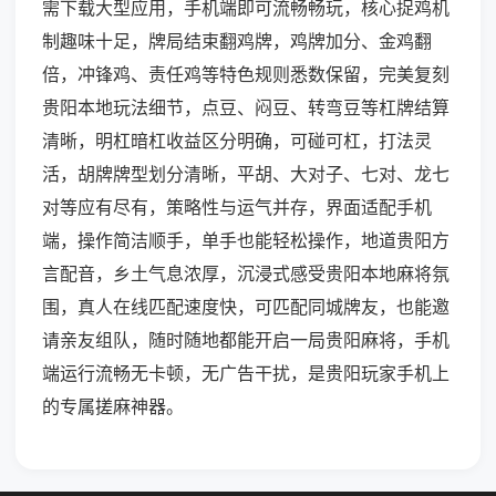
需下载大型应用，手机端即可流畅畅玩，核心捉鸡机
制趣味十足，牌局结束翻鸡牌，鸡牌加分、金鸡翻
倍，冲锋鸡、责任鸡等特色规则悉数保留，完美复刻
贵阳本地玩法细节，点豆、闷豆、转弯豆等杠牌结算
清晰，明杠暗杠收益区分明确，可碰可杠，打法灵
活，胡牌牌型划分清晰，平胡、大对子、七对、龙七
对等应有尽有，策略性与运气并存，界面适配手机
端，操作简洁顺手，单手也能轻松操作，地道贵阳方
言配音，乡土气息浓厚，沉浸式感受贵阳本地麻将氛
围，真人在线匹配速度快，可匹配同城牌友，也能邀
请亲友组队，随时随地都能开启一局贵阳麻将，手机
端运行流畅无卡顿，无广告干扰，是贵阳玩家手机上
的专属搓麻神器。