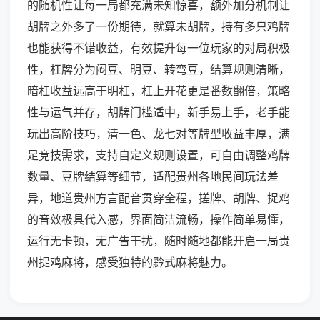
的随机性让每一局都充满未知惊喜，额外加分机制让
胡牌之外多了一份期待，就算未胡牌，持有多只鸡牌
也能获得不错收益，有效提升每一位玩家的对局积极
性，杠牌分为闷豆、明豆、转弯豆，结算规则清晰，
暗杠收益远高于明杠，杠上开花更是番数翻倍，策略
性与运气并存，胡牌门槛适中，新手易上手，老手能
玩出高阶技巧，清一色、龙七对等牌型收益丰厚，满
足竞技需求，支持自定义规则设置，可自由调整鸡牌
数量、豆牌结算等细节，适配贵州各地民间玩法差
异，地道贵州方言配音贯穿全程，搓牌、胡牌、捉鸡
的音效极具代入感，界面简洁流畅，操作简单易懂，
运行无卡顿，无广告干扰，随时随地都能开启一局贵
州捉鸡麻将，感受独特的黔式麻将魅力。