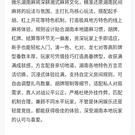
微乐湖南麻将深耕湘式麻将文化，精准还原湖南民间
麻将的玩法与氛围，主打扎鸟核心玩法，搭配起手
胡、杠上开花等特色机制，打造极具地方特色的线上
麻将体验，规则设计贴合湖南本地搓麻习惯，胡牌、
杠牌、结算等环节无一偏差，资深玩家上手即适应，
新手也能轻松入门，清一色、七对、龙七对等高阶牌
型番数丰厚，玩家可凭借技巧打造高番牌型，收获满
满成就感，方言配音亲切地道，湖南各地特色方言灵
活切换，沉浸式体验拉满，支持自定义房间规则，可
自由调整扎鸟数量、胡牌限制等细节，适配私人对局
需求，真人对战公平公正，严格杜绝外挂作弊，匹配
机制合理，兼顾不同水平玩家，不管是休闲娱乐还是
轻度竞技，都能获得极佳的体验，深受湖南本地玩家
的认可与喜爱。