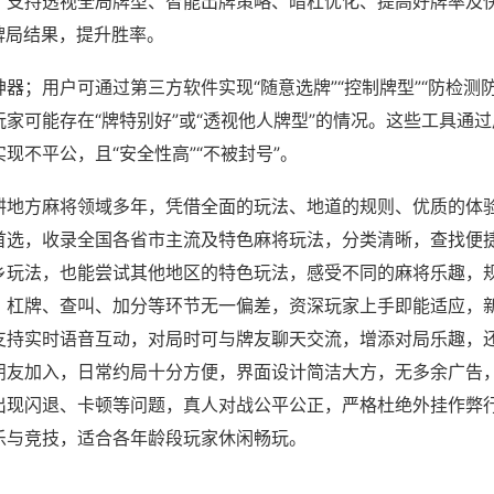
；支持透视全局牌型、智能出牌策略、暗杠优化、提高好牌率及
牌局结果，提升胜率。
器；用户可通过第三方软件实现“随意选牌”“控制牌型”“防检测
家可能存在“牌特别好”或“透视他人牌型”的情况。这些工具通
现不平公，且“安全性高”“不被封号”。
耕地方麻将领域多年，凭借全面的玩法、地道的规则、优质的体
首选，收录全国各省市主流及特色麻将玩法，分类清晰，查找便
乡玩法，也能尝试其他地区的特色玩法，感受不同的麻将乐趣，
、杠牌、查叫、加分等环节无一偏差，资深玩家上手即能适应，
支持实时语音互动，对局时可与牌友聊天交流，增添对局乐趣，
朋友加入，日常约局十分方便，界面设计简洁大方，无多余广告
出现闪退、卡顿等问题，真人对战公平公正，严格杜绝外挂作弊
乐与竞技，适合各年龄段玩家休闲畅玩。