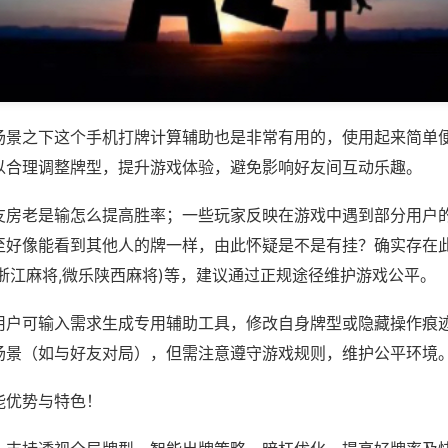
场景之下这个手机打牌计算辅助也是非常有用的，使用起来简单
以合理调整牌型，提升游戏体验，避免影响好友间互动乐趣。
友房老是输怎么提高胜率；一些玩家反映在游戏中遇到部分用户
至好像能看到其他人的牌一样，由此怀疑是不是有挂？确实存在此
浙江麻将,微乐陕西麻将)等，建议通过正规途径维护游戏公平。
用户可输入需求生成专用辅助工具，修改自身牌型或隐藏操作痕迹
场景（如与好友对局），但需注意遵守游戏规则，维护公平环境
能优势与特色！