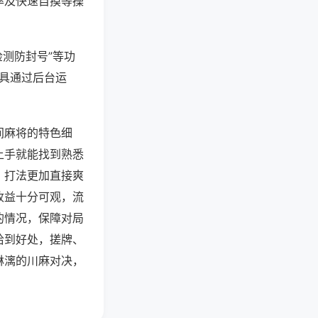
率及快速自摸等操
检测防封号”等功
工具通过后台运
间麻将的特色细
上手就能找到熟悉
，打法更加直接爽
收益十分可观，流
的情况，保障对局
恰到好处，搓牌、
淋漓的川麻对决，