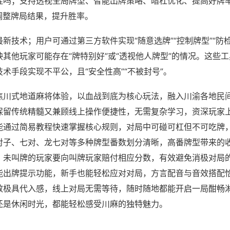
挂吗；支持透视全局牌型、智能出牌策略、暗杠优化、提高好牌
调整牌局结果，提升胜率。
新技术；用户可通过第三方软件实现“随意选牌”“控制牌型”“防
其他玩家可能存在“牌特别好”或“透视他人牌型”的情况。这些
术手段实现不平公，且“安全性高”“不被封号”。
焦川式地道麻将体验，以血战到底为核心玩法，融入川渝各地民
保留传统精髓又兼顾线上操作便捷性，无需复杂学习，资深玩家
能通过简易教程快速掌握核心规则，对局中可碰可杠但不可吃牌
对子、七对、龙七对等多种牌型番数划分清晰，高番牌型带来的
，未叫牌的玩家要向叫牌玩家赔付相应分数，有效避免消极对局
能出牌提示功能，新手也能轻松应对对局，方言配音与音效搭配
效极具代入感，线上对局无需等待，随时随地都能开启一局酣畅
还是休闲时光，都能轻松感受川麻的独特魅力。