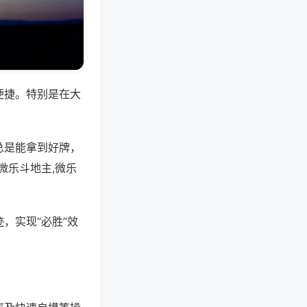
便捷。特别是在大
总是能拿到好牌，
微乐斗地主,微乐
，实现“必胜”效
。