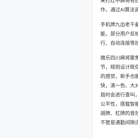
来打红中麻将有
作，通过AI算法
手机牌九出老千最
能，部分用户反映
行、自动连接等技
微乐四川麻将聚
节，规则设计既
的感觉，新手也
快，清一色、大
局时会进行查叫
公平性，搭载智
胡牌、杠牌的音
不管是通勤间隙