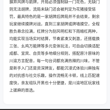
摒弃风牌与箭牌，开局必须强制缺一门花色，无缺门
则无法胡牌，流局未缺门还会被判定为花猪接受惩
罚，最具特色的是一家胡牌后牌局并不会结束，剩余
玩家继续摸牌对战，直到三家胡牌或牌墙摸空，全程
胜负悬念拉满，杠牌分为刮风明杠和下雨暗杠两种，
均能实现当场实时结算，节奏紧凑又刺激，还搭载换
三张、幺鸡万能牌等多元变体玩法，可自由切换适配
成都、宜宾、自贡等多地细分规则，搭配原汁原味的
川渝方言配音，每一句台词都充满热辣的川味，不管
是新手入门还是资深牌友，都能沉浸式体验川麻独有
的对抗感与社交乐趣，操作流畅无卡顿，线上匹配速
度快，亲友组队开黑也十分便捷，是川渝地区玩家线
上搓麻的首选。