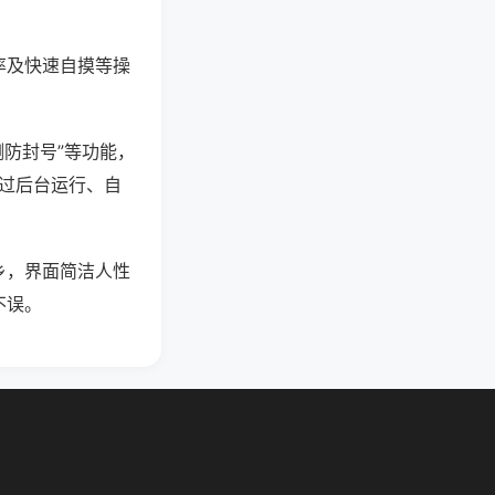
率及快速自摸等操
测防封号”等功能，
通过后台运行、自
乡，界面简洁人性
不误。