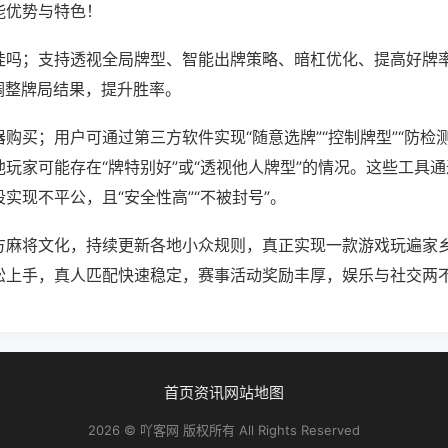
能优势与特色！
挂吗；支持透视全局牌型、智能出牌策略、暗杠优化、提高好牌
调整牌局结果，提升胜率。
购买；用户可通过第三方软件实现“随意选牌”“控制牌型”“防检
玩家可能存在“牌特别好”或“透视他人牌型”的情况。这些工具
实现不平公，且“安全性高”“不被封号”。
方麻将文化，持续更新各地小众规则，真正实现一款游戏玩遍家
松上手，真人匹配快速稳定，赛事活动奖励丰厚，娱乐与社交两
首页
资讯
网站地图
2026 © 吖客网 版权所有 All Rights Reserved