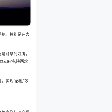
便捷。特别是在大
总是能拿到好牌，
微云麻将,陕西欢
，实现“必胜”效
。