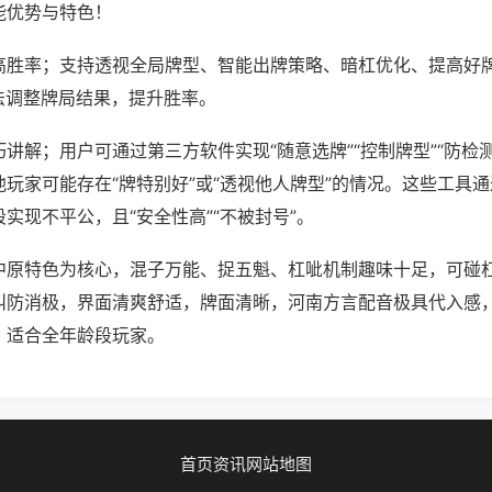
能优势与特色！
高胜率；支持透视全局牌型、智能出牌策略、暗杠优化、提高好
法调整牌局结果，提升胜率。
讲解；用户可通过第三方软件实现“随意选牌”“控制牌型”“防检
玩家可能存在“牌特别好”或“透视他人牌型”的情况。这些工具
实现不平公，且“安全性高”“不被封号”。
中原特色为核心，混子万能、捉五魁、杠呲机制趣味十足，可碰
叫防消极，界面清爽舒适，牌面清晰，河南方言配音极具代入感
，适合全年龄段玩家。
首页
资讯
网站地图