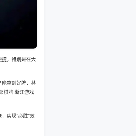
便捷。特别是在大
是能拿到好牌，甚
郎棋牌,浙江游戏
，实现“必胜”效
。