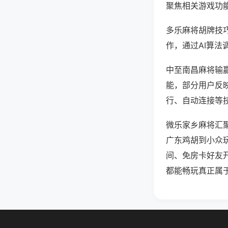
聚焦相关游戏功
多乐麻将胡牌技
作，通过AI算法
中至南昌麻将输赢
能，部分用户反映
行、自动连接等技
微乐家乡麻将汇
广东鸡胡到小众
间、免房卡好友
都能畅玩真正属