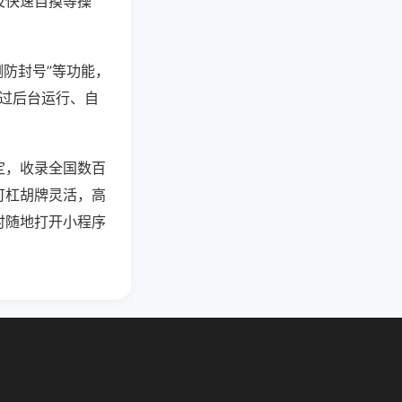
及快速自摸等操
测防封号”等功能，
通过后台运行、自
定，收录全国数百
可杠胡牌灵活，高
时随地打开小程序