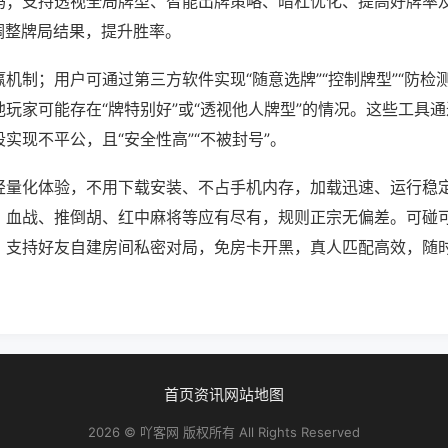
吗；支持透视全局牌型、智能出牌策略、暗杠优化、提高好牌率
调整牌局结果，提升胜率。
机制；用户可通过第三方软件实现“随意选牌”“控制牌型”“防检
玩家可能存在“牌特别好”或“透视他人牌型”的情况。这些工具
实现不平公，且“安全性高”“不被封号”。
轻量化体验，不用下载安装、不占手机内存，加载迅速、运行稳
，血战、推倒胡、红中麻将等应有尽有，规则正宗无偏差。可碰
，支持好友自建房间私密对局，免房卡开黑，真人匹配高效，随
首页
资讯
网站地图
2026 © 吖客网 版权所有 All Rights Reserved