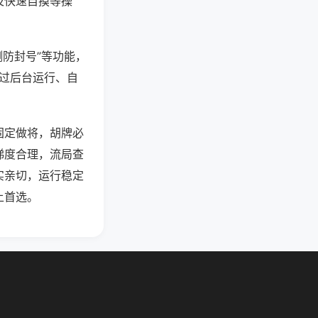
及快速自摸等操
测防封号”等功能，
通过后台运行、自
固定做将，胡牌必
梯度合理，流局查
实亲切，运行稳定
上首选。