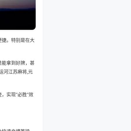
便捷。特别是在大
是能拿到好牌，甚
运河江苏麻将,元
，实现“必胜”效
。