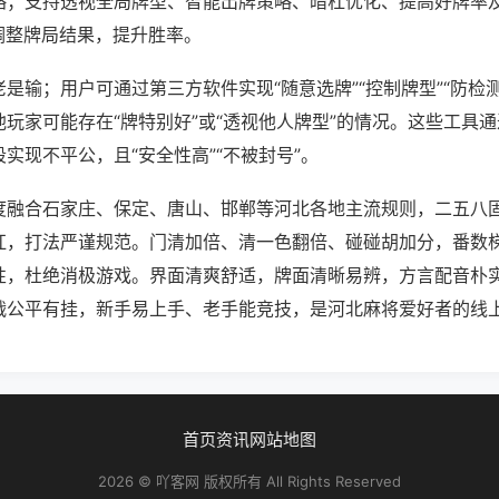
略；支持透视全局牌型、智能出牌策略、暗杠优化、提高好牌率
调整牌局结果，提升胜率。
是输；用户可通过第三方软件实现“随意选牌”“控制牌型”“防检
玩家可能存在“牌特别好”或“透视他人牌型”的情况。这些工具
实现不平公，且“安全性高”“不被封号”。
度融合石家庄、保定、唐山、邯郸等河北各地主流规则，二五八
杠，打法严谨规范。门清加倍、清一色翻倍、碰碰胡加分，番数
性，杜绝消极游戏。界面清爽舒适，牌面清晰易辨，方言配音朴
战公平有挂，新手易上手、老手能竞技，是河北麻将爱好者的线
首页
资讯
网站地图
2026 © 吖客网 版权所有 All Rights Reserved