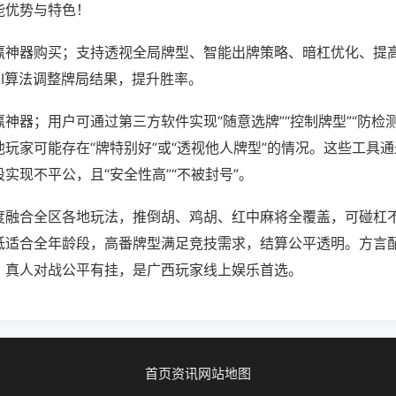
能优势与特色！
赢神器购买；支持透视全局牌型、智能出牌策略、暗杠优化、提
AI算法调整牌局结果，提升胜率。
神器；用户可通过第三方软件实现“随意选牌”“控制牌型”“防检
玩家可能存在“牌特别好”或“透视他人牌型”的情况。这些工具
实现不平公，且“安全性高”“不被封号”。
度融合全区各地玩法，推倒胡、鸡胡、红中麻将全覆盖，可碰杠
低适合全年龄段，高番牌型满足竞技需求，结算公平透明。方言
，真人对战公平有挂，是广西玩家线上娱乐首选。
首页
资讯
网站地图